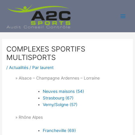
Aller
au
contenu
Main
Men
COMPLEXES SPORTIFS
MULTISPORTS
/
Actualités
/ Par
laurent
» Alsace – Champagne Ardennes – Lorraine
Neuves maisons (54)
Strasbourg (67)
Verny/Solgne (57)
» Rhône Alpes
Francheville (69)