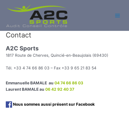
Aller
au
contenu
Main
Men
Contact
A2C Sports
1817 Route de Cherves, Quincié-en-Beaujolais (69430)
Tél. +33 4 74 66 86 03 – Fax +33 9 65 21 83 54
Emmanuelle BAMALE au
04 74 66 86 03
Laurent BAMALE au
06 42 92 40 37
Nous sommes aussi présent sur Facebook