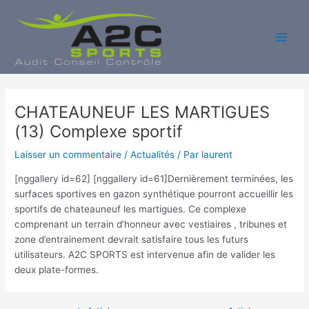
Aller
au
contenu
Main
Men
CHATEAUNEUF LES MARTIGUES
(13) Complexe sportif
Laisser un commentaire
/
Actualités
/ Par
laurent
[nggallery id=62] [nggallery id=61]Dernièrement terminées, les
surfaces sportives en gazon synthétique pourront accueillir les
sportifs de chateauneuf les martigues. Ce complexe
comprenant un terrain d’honneur avec vestiaires , tribunes et
zone d’entrainement devrait satisfaire tous les futurs
utilisateurs. A2C SPORTS est intervenue afin de valider les
deux plate-formes.