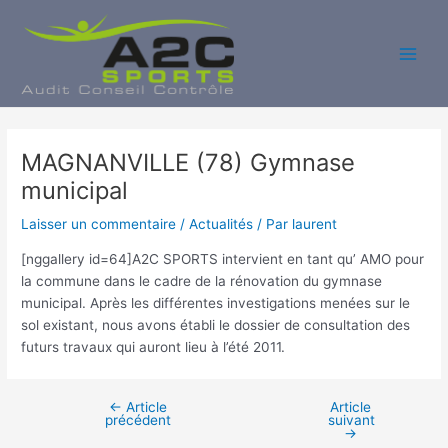
Aller
au
contenu
Main
Men
MAGNANVILLE (78) Gymnase
municipal
Laisser un commentaire
/
Actualités
/ Par
laurent
[nggallery id=64]A2C SPORTS intervient en tant qu’ AMO pour
la commune dans le cadre de la rénovation du gymnase
municipal. Après les différentes investigations menées sur le
sol existant, nous avons établi le dossier de consultation des
futurs travaux qui auront lieu à l’été 2011.
←
Article
Article
Navigation
précédent
suivant
des
→