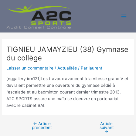
Aller
au
contenu
Main
Men
TIGNIEU JAMAYZIEU (38) Gymnase
du collège
Laisser un commentaire
/
Actualités
/ Par
laurent
[nggallery id=121]Les travaux avancent à la vitesse grand V et
devraient permettre une ouverture du gymnase dédié à
l’escalade et au badminton courant dernier trimestre 2013.
A2C SPORTS assure une maîtrise d’oeuvre en partenariat
avec le cabinet BAI.
←
Article
Article
Navigation
précédent
suivant
des
→