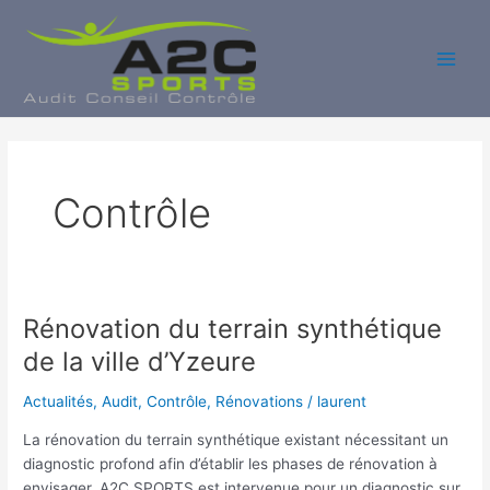
Aller
au
contenu
Main
Men
Contrôle
Rénovation du terrain synthétique
de la ville d’Yzeure
Actualités
,
Audit
,
Contrôle
,
Rénovations
/
laurent
La rénovation du terrain synthétique existant nécessitant un
diagnostic profond afin d’établir les phases de rénovation à
envisager. A2C SPORTS est intervenue pour un diagnostic sur