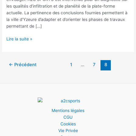
les qualités d’infiltration et de planéité de la plate-forme
actuelle. La pertinence des conclusions fournies permettent à
la ville d’Yzeure d’adapter et d’orienter les phases de travaux
permettant de […]
Rénovation
Lire la suite »
du
terrain
synthétique
Pagination
←
Précédent
1
…
7
8
de
d’article
la
ville
d’Yzeure
Mentions légales
CGU
Cookies
Vie Privée