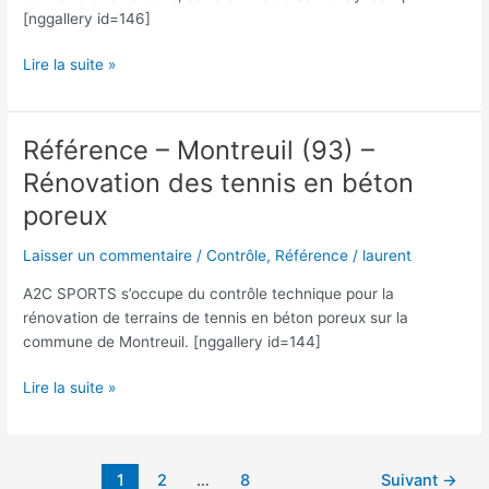
[nggallery id=146]
Référence
Lire la suite »
–
Sathonay
Camp
Référence – Montreuil (93) –
(69)
Rénovation des tennis en béton
–
Complexe
poreux
tennistique
Laisser un commentaire
/
Contrôle
,
Référence
/
laurent
A2C SPORTS s’occupe du contrôle technique pour la
rénovation de terrains de tennis en béton poreux sur la
commune de Montreuil. [nggallery id=144]
Référence
Lire la suite »
–
Montreuil
(93)
Pagination
1
2
…
8
Suivant
→
–