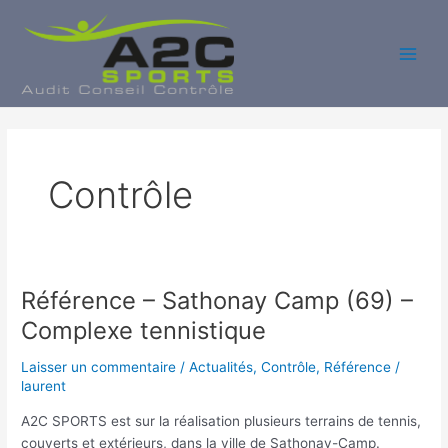
Aller
au
contenu
Main
Men
Contrôle
Référence – Sathonay Camp (69) –
Complexe tennistique
Laisser un commentaire
/
Actualités
,
Contrôle
,
Référence
/
laurent
A2C SPORTS est sur la réalisation plusieurs terrains de tennis,
couverts et extérieurs, dans la ville de Sathonay-Camp.