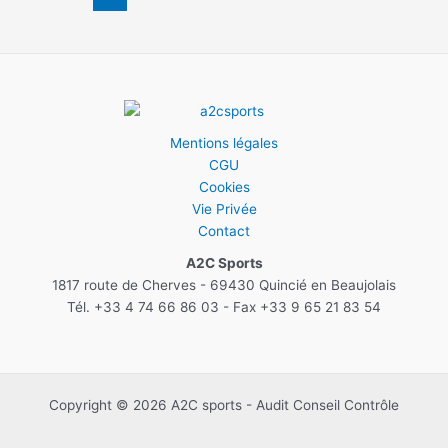
d’article
Rénovation
des
tennis
en
béton
poreux
Mentions légales
CGU
Cookies
Vie Privée
Contact
A2C Sports
1817 route de Cherves - 69430 Quincié en Beaujolais
Tél. +33 4 74 66 86 03 - Fax +33 9 65 21 83 54
Copyright © 2026 A2C sports - Audit Conseil Contrôle