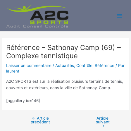
Aller
au
contenu
Main
Men
Référence – Sathonay Camp (69) –
Complexe tennistique
Laisser un commentaire
/
Actualités
,
Contrôle
,
Référence
/ Par
laurent
A2C SPORTS est sur la réalisation plusieurs terrains de tennis,
couverts et extérieurs, dans la ville de Sathonay-Camp.
[nggallery id=146]
←
Article
Article
Navigation
précédent
suivant
des
→