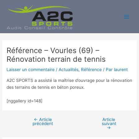
Aller
au
contenu
Main
Men
Référence – Vourles (69) –
Rénovation terrain de tennis
Laisser un commentaire
/
Actualités
,
Référence
/ Par
laurent
A2C SPORTS a assisté la maîtrise d’ouvrage pour la rénovation
des terrains de tennis en béton poreux.
[nggallery id=148]
←
Article
Article
Navigation
précédent
suivant
des
→
articles