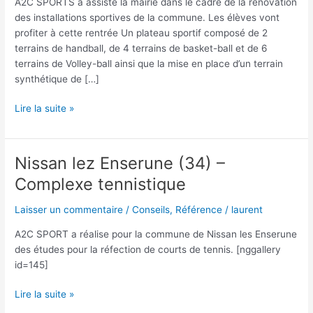
A2C SPORTS a assisté la mairie dans le cadre de la rénovation
des installations sportives de la commune. Les élèves vont
profiter à cette rentrée Un plateau sportif composé de 2
terrains de handball, de 4 terrains de basket-ball et de 6
terrains de Volley-ball ainsi que la mise en place d’un terrain
synthétique de […]
VILLIE
Lire la suite »
MORGON
(69)
Réhabilitation
Nissan lez Enserune (34) –
des
Complexe tennistique
installations
sportives
Laisser un commentaire
/
Conseils
,
Référence
/
laurent
près
du
A2C SPORT a réalise pour la commune de Nissan les Enserune
Collège
des études pour la réfection de courts de tennis. [nggallery
id=145]
Nissan
Lire la suite »
lez