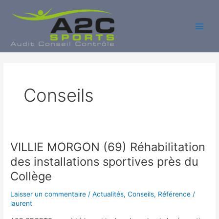
Aller
au
contenu
Main
Men
Conseils
VILLIE MORGON (69) Réhabilitation
des installations sportives près du
Collège
Laisser un commentaire
/
Actualités
,
Conseils
,
Référence
/
laurent