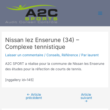
Aller
au
contenu
Main
Men
Nissan lez Enserune (34) –
Complexe tennistique
Laisser un commentaire
/
Conseils
,
Référence
/ Par
laurent
A2C SPORT a réalise pour la commune de Nissan les Enserune
des études pour la réfection de courts de tennis.
[nggallery id=145]
←
Article
Article
Navigation
précédent
suivant
des
→
articles